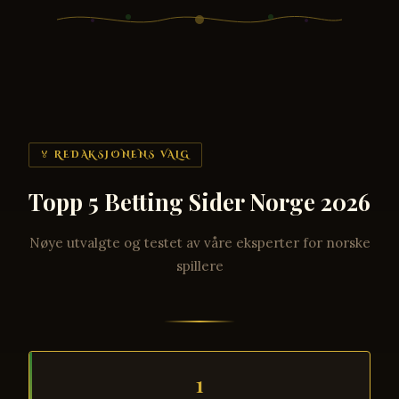
🏅 REDAKSJONENS VALG
Topp 5 Betting Sider Norge 2026
Nøye utvalgte og testet av våre eksperter for norske
spillere
1