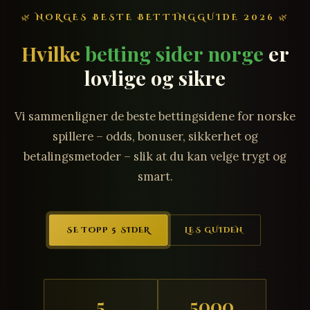
🌿 NORGES BESTE BETTINGGUIDE 2026 🌿
Hvilke
betting sider norge
er
lovlige og sikre
Vi sammenligner de beste bettingsidene for norske
spillere – odds, bonuser, sikkerhet og
betalingsmetoder – slik at du kan velge trygt og
smart.
SE TOPP 5 SIDER
LES GUIDEN
5
5000