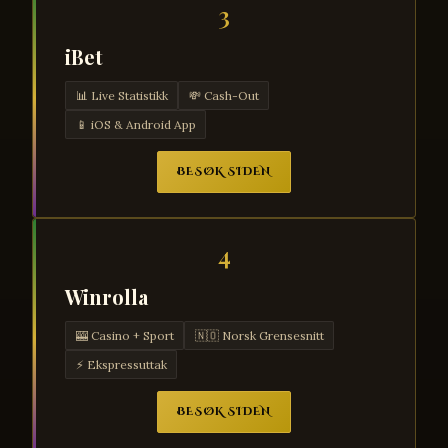
3
iBet
📊 Live Statistikk
💸 Cash-Out
📱 iOS & Android App
BESØK SIDEN
4
Winrolla
🎰 Casino + Sport
🇳🇴 Norsk Grensesnitt
⚡ Ekspressuttak
BESØK SIDEN