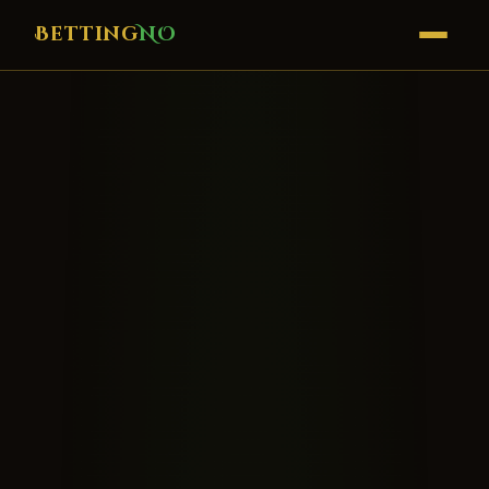
Betting
NO