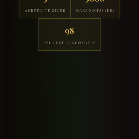
ANBEFALTE SIDER
MAKS BONUS (KR)
98
SPILLERE FORNØYDE %